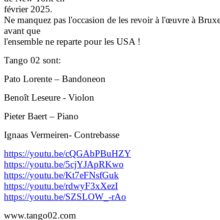
février 2025.
Ne manquez pas l'occasion de les revoir à l'œuvre à Bruxe
avant que
l'ensemble ne reparte pour les USA !
Tango 02 sont:
Pato Lorente – Bandoneon
Benoît Leseure - Violon
Pieter Baert – Piano
Ignaas Vermeiren- Contrebasse
https://youtu.be/cQGAbPBuHZY
https://youtu.be/5cjYJApRKwo
https://youtu.be/Kt7eFNsfGuk
https://youtu.be/rdwyF3xXezI
https://youtu.be/SZSLOW_-rAo
www.tango02.com